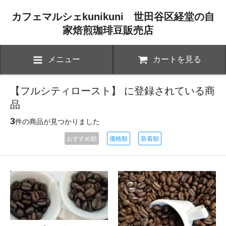
カフェマルシェkunikuni 世田谷区経堂の自
家焙煎珈琲豆販売店
メニュー
カートを見る
【フルシティロースト】 に登録されている商
品
3
件の商品が見つかりました
おすすめ順
価格順
新着順