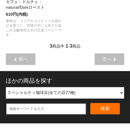
カフェ・ドルチェ・
natural/Darkロースト
610円(内税)
香味は、ココアやココナッツを思わ
せる香りに、苦味の中にも甘さが楽
しめる酸味控えめの王道コーヒーで
す。
3
1
3
商品中
-
商品
前へ
次へ
ほかの商品を探す
検索