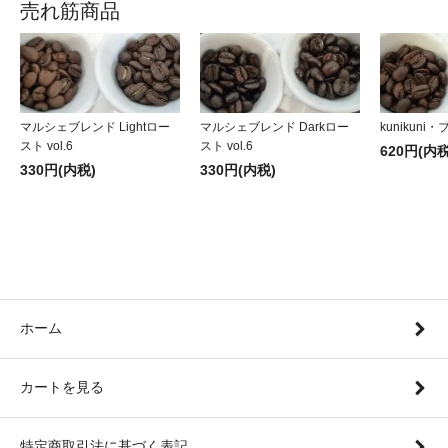
売れ筋商品
マルシェブレンド Lightロー
マルシェブレンド Darkロー
kunikuni・
スト vol.6
スト vol.6
620円(内税
330円(内税)
330円(内税)
ホーム
カートを見る
特定商取引法に基づく表記