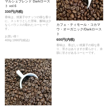
マルシェブレンド Darkロース
ト vol.6
330円(内税)
香味は、焼菓子やナッツの様な香り
に、スッキリとした苦味、酸味は少
カフェ・ティモール・コカマ
なくバランスの取れたコーヒーで
す。
ウ・オーガニック/Darkロース
ト
お買い得！
600円(内税)
400g 1990円(税込)
香味は、香ばしい焼菓子の様な香
り、苦さはありますが柔らかく、余
韻に甘さがあるコーヒーです。