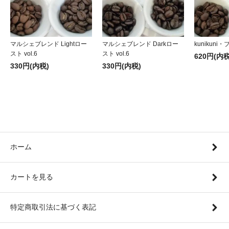
マルシェブレンド Lightロー
マルシェブレンド Darkロー
kunikuni・
スト vol.6
スト vol.6
620円(内税
330円(内税)
330円(内税)
ホーム
カートを見る
特定商取引法に基づく表記