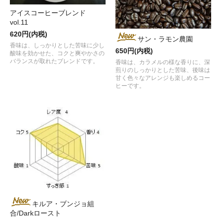
アイスコーヒーブレンド
vol.11
620円(内税)
サン・ラモン農園
香味は、しっかりとした苦味に少し
650円(内税)
酸味を効かせた、コクと爽やかさの
バランスが取れたブレンドです。
香味は、カラメルの様な香りに、深
煎りのしっかりとした苦味、後味は
甘く色々なアレンジも楽しめるコー
ヒーです。
キルア・ブンジョ組
合/Darkロースト