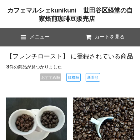
カフェマルシェkunikuni 世田谷区経堂の自
家焙煎珈琲豆販売店
メニュー
カートを見る
【フレンチロースト】 に登録されている商品
3
件の商品が見つかりました
おすすめ順
価格順
新着順