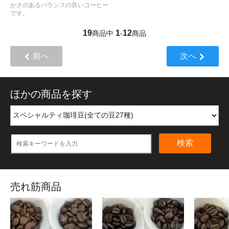
かさのあるバランスの良いコーヒー
です。
19
1
12
商品中
-
商品
前へ
次へ
ほかの商品を探す
検索
売れ筋商品