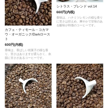
シトラス・ブレンド vol.14
660円(内税)
香味は、ハチミツレモンの様な香り
に苦さは控えめ、爽やかで甘味のあ
る酸味が特徴のコーヒーです。
カフェ・ティモール・コカマ
ウ・オーガニック/Darkロース
ト
600円(内税)
香味は、香ばしい焼菓子の様な香
り、苦さはありますが柔らかく、余
韻に甘さがあるコーヒーです。