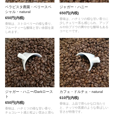
ベラビスタ農園・ベリースペ
ジャガー・ハニー
シャル・natural
650円(内税)
650円(内税)
香味は、ハチミツの様な甘い香りに
少しチェリー系も感じられ、アップ
香味は、ストロベリーの様な香り、
ルや白ブドウの爽やかな酸味もある
フルーティーな酸味と甘い余韻を楽
コーヒーです。
しめます。
ジャガー・ハニー/Darkロース
カフェ・ドルチェ・natural
ト
610円(内税)
650円(内税)
香味は、上品で滑らかな口当たり
と、ナッツや黒蜜のような香ばしい
香味は、ハチミツの様な甘い香り、
甘さが特徴です。
チョコレート感と程よい苦みと滑ら