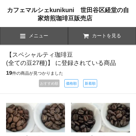
カフェマルシェkunikuni 世田谷区経堂の自
家焙煎珈琲豆販売店
メニュー
カートを見る
【スペシャルティ珈琲豆
(全ての豆27種)】 に登録されている商品
19
件の商品が見つかりました
おすすめ順
価格順
新着順