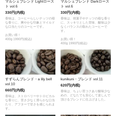
マルシェブレンド Lightロース
マルシェブレンド Darkロース
ト vol.6
ト vol.6
330円(内税)
330円(内税)
香味は、コーヒーらしいナッツの様
香味は、焼菓子やナッツの様な香り
な香りに、爽やかな印象とマイルド
に、スッキリとした苦味、酸味は少
な口当たりのコーヒーです。
なくバランスの取れたコーヒーで
す。
お買い得！
400g 1990円(税込)
お買い得！
400g 1990円(税込)
すずらんブレンド・a lily bell
kunikuni・ブレンド vol.11
vol.10
620円(内税)
660円(内税)
香味は、ちょい苦コクあり酸味少な
めの、どなたでも安心して楽しんで
香味は、ストロベリーやトロピカル
頂けるブレンドに仕上げました。
な香りに、苦さ少なく滑らかな口当
たり、アフターで甘さを感じられま
す。