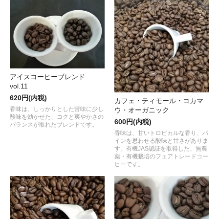
アイスコーヒーブレンド
vol.11
620円(内税)
カフェ・ティモール・コカマ
香味は、しっかりとした苦味に少し
ウ・オーガニック
酸味を効かせた、コクと爽やかさの
600円(内税)
バランスが取れたブレンドです。
香味は、甘いトロピカルな香り、パ
インを思わせる酸味と甘さがありま
す。有機JAS認証を取得した、無農
薬・有機栽培のフェアトレードコー
ヒーです。