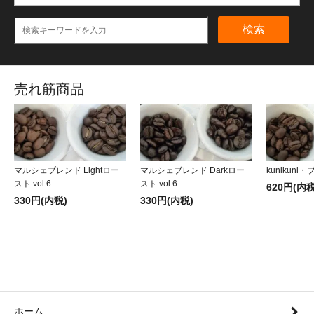
検索
売れ筋商品
マルシェブレンド Lightロー
マルシェブレンド Darkロー
kunikuni・
スト vol.6
スト vol.6
620円(内税
330円(内税)
330円(内税)
ホーム