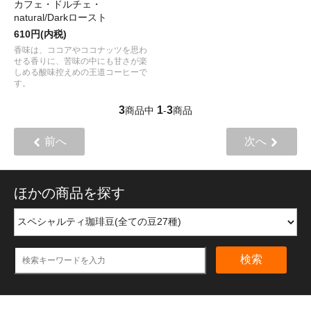
カフェ・ドルチェ・
natural/Darkロースト
610円(内税)
香味は、ココアやココナッツを思わ
せる香りに、苦味の中にも甘さが楽
しめる酸味控えめの王道コーヒーで
す。
3
1
3
商品中
-
商品
前へ
次へ
ほかの商品を探す
検索