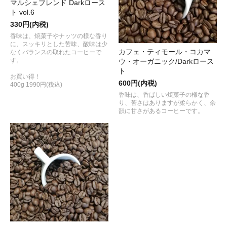
マルシェブレンド Darkロース
ト vol.6
330円(内税)
香味は、焼菓子やナッツの様な香り
に、スッキリとした苦味、酸味は少
カフェ・ティモール・コカマ
なくバランスの取れたコーヒーで
す。
ウ・オーガニック/Darkロース
ト
お買い得！
600円(内税)
400g 1990円(税込)
香味は、香ばしい焼菓子の様な香
り、苦さはありますが柔らかく、余
韻に甘さがあるコーヒーです。