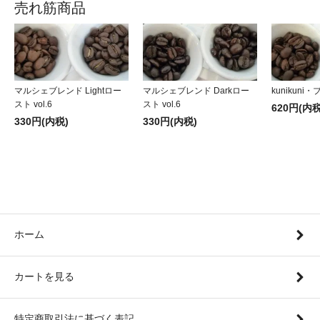
売れ筋商品
マルシェブレンド Lightロー
マルシェブレンド Darkロー
kunikuni・
スト vol.6
スト vol.6
620円(内税
330円(内税)
330円(内税)
ホーム
カートを見る
特定商取引法に基づく表記