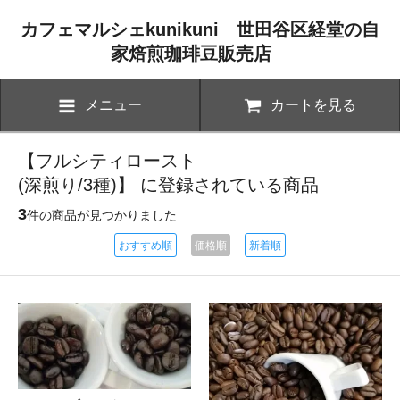
カフェマルシェkunikuni 世田谷区経堂の自
家焙煎珈琲豆販売店
メニュー
カートを見る
【フルシティロースト
(深煎り/3種)】 に登録されている商品
3
件の商品が見つかりました
おすすめ順
価格順
新着順