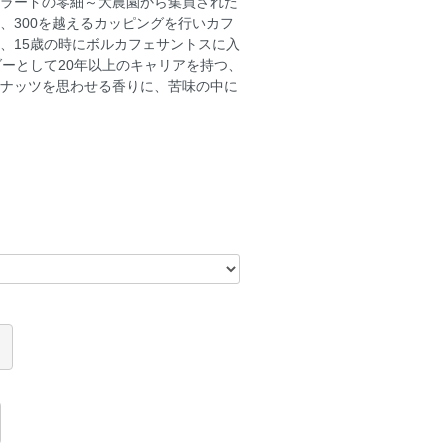
ラードの零細～大農園から集買された
、300を越えるカッピングを行いカフ
、15歳の時にボルカフェサントスに入
ーとして20年以上のキャリアを持つ、
アやココナッツを思わせる香りに、苦味の中に