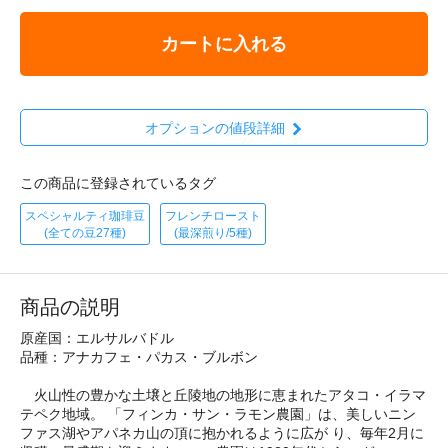
カートに入れる
オプションの値段詳細
この商品に登録されているタグ
スペシャルティ珈琲豆
フレンチロースト
(全ての豆27種)
(最深煎り/5種)
商品の説明
原産国：エルサルバドル
品種：アナカフェ・パカス・ブルボン
火山性の豊かな土壌と丘陵地の地形に恵まれたアタコ・イラマ
テペク地域。 「フィンカ・サン・ラモン農園」は、美しいニン
ファス湖やアパネカ山の頂に抱かれるように広が り、毎年2月に