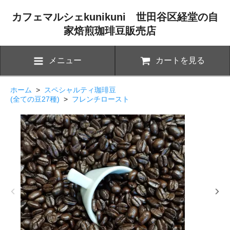
カフェマルシェkunikuni 世田谷区経堂の自
家焙煎珈琲豆販売店
メニュー
カートを見る
ホーム
>
スペシャルティ珈琲豆
(全ての豆27種)
>
フレンチロースト