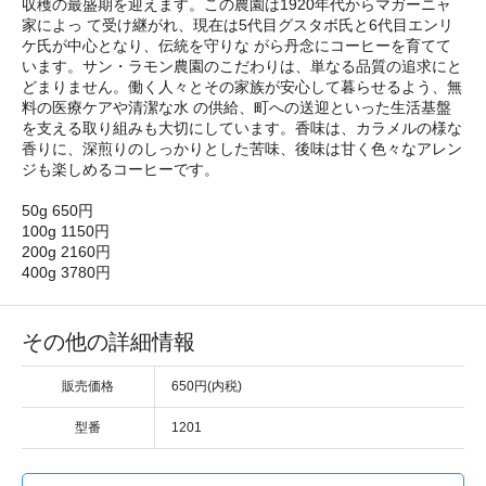
収穫の最盛期を迎えます。この農園は1920年代からマガーニャ
家によっ て受け継がれ、現在は5代目グスタボ氏と6代目エンリ
ケ氏が中心となり、伝統を守りな がら丹念にコーヒーを育てて
います。サン・ラモン農園のこだわりは、単なる品質の追求にと
どまりません。働く人々とその家族が安心して暮らせるよう、無
料の医療ケアや清潔な水 の供給、町への送迎といった生活基盤
を支える取り組みも大切にしています。香味は、カラメルの様な
香りに、深煎りのしっかりとした苦味、後味は甘く色々なアレン
ジも楽しめるコーヒーです。
50g 650円
100g 1150円
200g 2160円
400g 3780円
その他の詳細情報
販売価格
650円(内税)
型番
1201